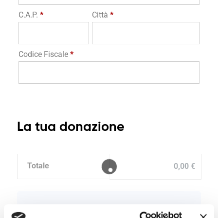
C.A.P.
*
Città
*
Codice Fiscale
*
La tua donazione
Totale
0,00
€
I tuoi dati personali saranno utilizzati per