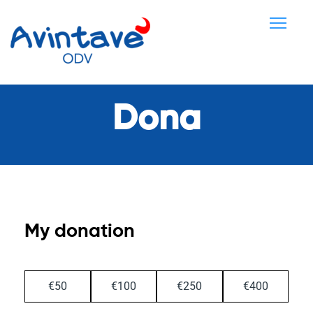
Dona
My donation
€50
€100
€250
€400