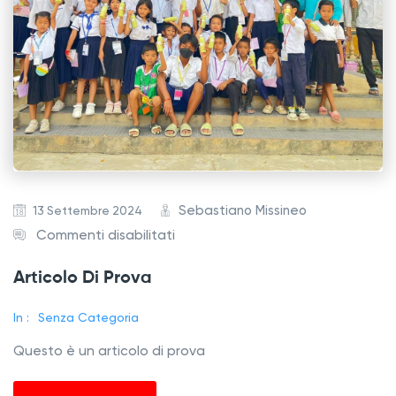
Sebastiano Missineo
13 Settembre 2024
s
Commenti disabilitati
u
Articolo Di Prova
A
r
In :
Senza Categoria
t
Questo è un articolo di prova
i
c